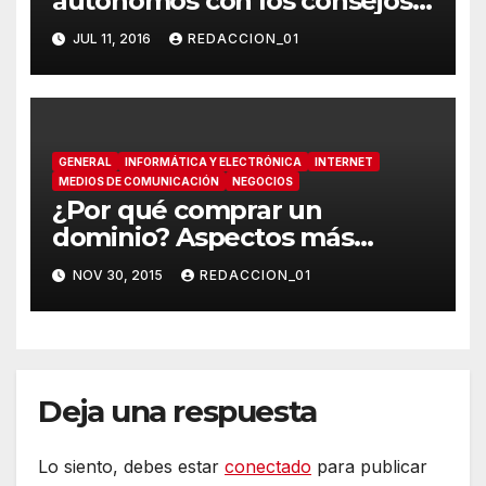
autónomos con los consejos
que tenemos para ti
JUL 11, 2016
REDACCION_01
GENERAL
INFORMÁTICA Y ELECTRÓNICA
INTERNET
MEDIOS DE COMUNICACIÓN
NEGOCIOS
¿Por qué comprar un
dominio? Aspectos más
importantes
NOV 30, 2015
REDACCION_01
Deja una respuesta
Lo siento, debes estar
conectado
para publicar