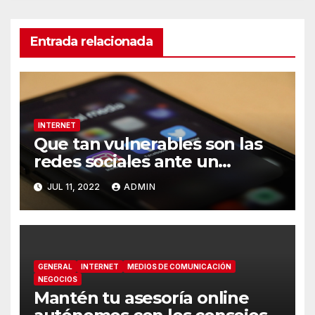
Entrada relacionada
INTERNET
Que tan vulnerables son las
redes sociales ante un
ciberataque
JUL 11, 2022
ADMIN
GENERAL
INTERNET
MEDIOS DE COMUNICACIÓN
NEGOCIOS
Mantén tu asesoría online