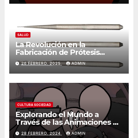
SALUD
La Revolución en la
Fabricación de Prótesis
Parciales Removibles
26 FEBRERO, 2025
ADMIN
CULTURA SOCIEDAD
Explorando el Mundo a
Través de las Animaciones de
Olmo Cuarón / ¿Qué es el
28 FEBRERO, 2024
ADMIN
autismo?