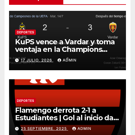
DEPORTES
KuPS vence a Vardar y toma
ventaja en la Champions
League
17 JULIO, 2026
ADMIN
DEPORTES
Flamengo derrota 2-1 a
Estudiantes | Gol al inicio da
ventaja importante
25 SEPTIEMBRE, 2025
ADMIN