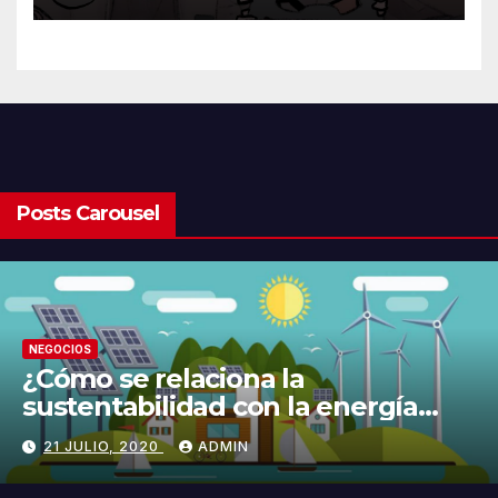
Posts Carousel
NEGOCIOS
¿Cómo se relaciona la
sustentabilidad con la energía
limpia y sustentable?
21 JULIO, 2020
ADMIN