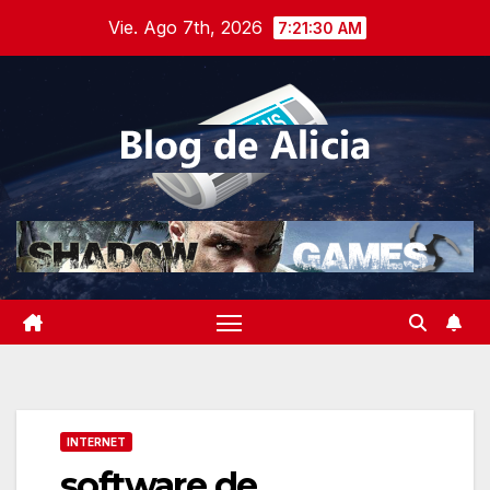
Saltar
Vie. Ago 7th, 2026
7:21:31 AM
al
contenido
INTERNET
software de