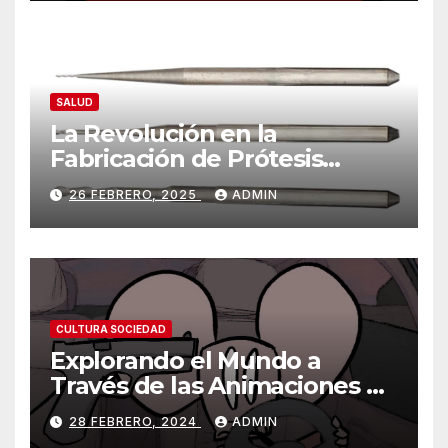
SALUD
La Revolución en la
Fabricación de Prótesis
Parciales Removibles
26 FEBRERO, 2025
ADMIN
CULTURA SOCIEDAD
Explorando el Mundo a
Través de las Animaciones de
Olmo Cuarón / ¿Qué es el
28 FEBRERO, 2024
ADMIN
autismo?