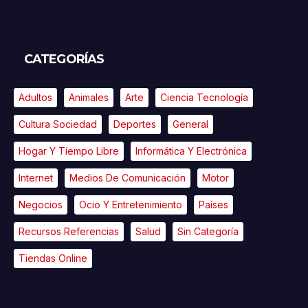
CATEGORÍAS
Adultos
Animales
Arte
Ciencia Tecnología
Cultura Sociedad
Deportes
General
Hogar Y Tiempo Libre
Informática Y Electrónica
Internet
Medios De Comunicación
Motor
Negocios
Ocio Y Entretenimiento
Países
Recursos Referencias
Salud
Sin Categoría
Tiendas Online