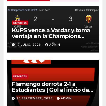
DEPORTES
KuPS vence a Vardar y toma
ventaja en la Champions
League
17 JULIO, 2026
ADMIN
DEPORTES
Flamengo derrota 2-1 a
Estudiantes | Gol al inicio da
ventaja importante
25 SEPTIEMBRE, 2025
ADMIN