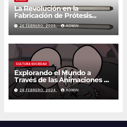
La Revolución en la
Fabricación de Prótesis
Parciales Removibles
26 FEBRERO, 2025
ADMIN
CULTURA SOCIEDAD
Explorando el Mundo a
Través de las Animaciones de
Olmo Cuarón / ¿Qué es el
28 FEBRERO, 2024
ADMIN
autismo?