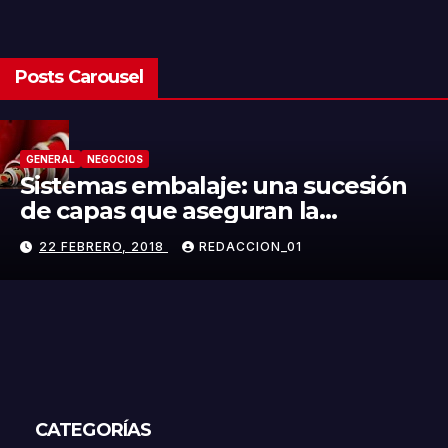
Posts Carousel
GENERAL
NEGOCIOS
Sistemas embalaje: una sucesión
de capas que aseguran la
integridad del producto
22 FEBRERO, 2018
REDACCION_01
CATEGORÍAS