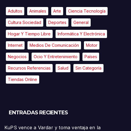
Adultos
Animales
Arte
Ciencia Tecnología
Cultura Sociedad
Deportes
General
Hogar Y Tiempo Libre
Informática Y Electrónica
Internet
Medios De Comunicación
Motor
Negocios
Ocio Y Entretenimiento
Países
Recursos Referencias
Salud
Sin Categoría
Tiendas Online
ENTRADAS RECIENTES
KuPS vence a Vardar y toma ventaja en la