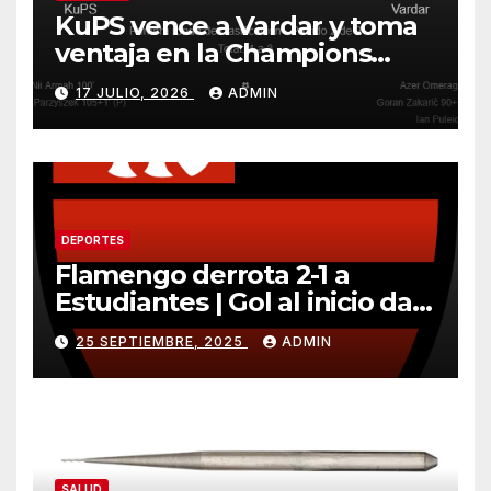
KuPS vence a Vardar y toma
ventaja en la Champions
League
17 JULIO, 2026
ADMIN
DEPORTES
Flamengo derrota 2-1 a
Estudiantes | Gol al inicio da
ventaja importante
25 SEPTIEMBRE, 2025
ADMIN
SALUD