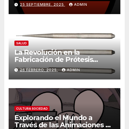
ventaja importante
25 SEPTIEMBRE, 2025
ADMIN
SALUD
La Revolución en la
Fabricación de Prótesis
Parciales Removibles
26 FEBRERO, 2025
ADMIN
CULTURA SOCIEDAD
Explorando el Mundo a
Través de las Animaciones de