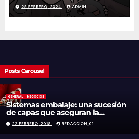
Olmo Cuarón / ¿Qué es el
28 FEBRERO, 2024
ADMIN
autismo?
Posts Carousel
GENERAL
NEGOCIOS
Sistemas embalaje: una sucesión
de capas que aseguran la
integridad del producto
22 FEBRERO, 2018
REDACCION_01