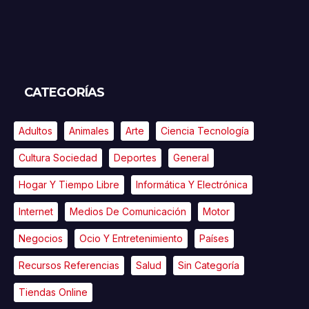
CATEGORÍAS
Adultos
Animales
Arte
Ciencia Tecnología
Cultura Sociedad
Deportes
General
Hogar Y Tiempo Libre
Informática Y Electrónica
Internet
Medios De Comunicación
Motor
Negocios
Ocio Y Entretenimiento
Países
Recursos Referencias
Salud
Sin Categoría
Tiendas Online