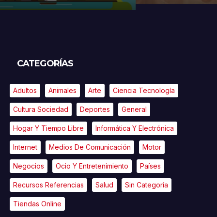
CATEGORÍAS
Adultos
Animales
Arte
Ciencia Tecnología
Cultura Sociedad
Deportes
General
Hogar Y Tiempo Libre
Informática Y Electrónica
Internet
Medios De Comunicación
Motor
Negocios
Ocio Y Entretenimiento
Países
Recursos Referencias
Salud
Sin Categoría
Tiendas Online