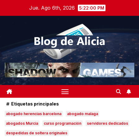
Saltar
Jue. Ago 6th, 2026
5:22:01 PM
al
contenido
Etiquetas principales
abogado herencias barcelona
abogado malaga
abogados Murcia
curso programación
servidores dedicados
despedidas de soltera originales