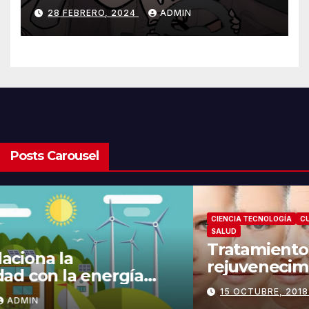
Olmo Cuarón / ¿Qué es el
28 FEBRERO, 2024
ADMIN
autismo?
Posts Carousel
NEGOCIOS
¿Cómo se relaciona la
sustentabilidad con la energía
limpia y sustentable?
21 JULIO, 2020
ADMIN