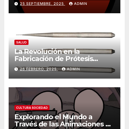
ventaja importante
25 SEPTIEMBRE, 2025
ADMIN
SALUD
La Revolución en la
Fabricación de Prótesis
Parciales Removibles
26 FEBRERO, 2025
ADMIN
CULTURA SOCIEDAD
Explorando el Mundo a
Través de las Animaciones de