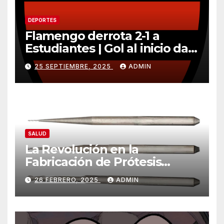
DEPORTES
Flamengo derrota 2-1 a
Estudiantes | Gol al inicio da
ventaja importante
25 SEPTIEMBRE, 2025
ADMIN
SALUD
La Revolución en la
Fabricación de Prótesis
Parciales Removibles
26 FEBRERO, 2025
ADMIN