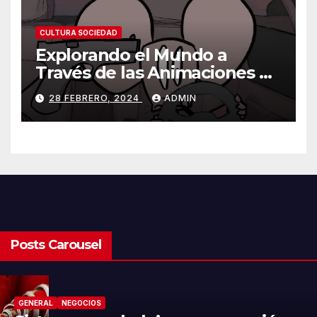
CULTURA SOCIEDAD
Explorando el Mundo a
Través de las Animaciones de
Olmo Cuarón / ¿Qué es el
28 FEBRERO, 2024
ADMIN
autismo?
Posts Carousel
CIENCIA TECN