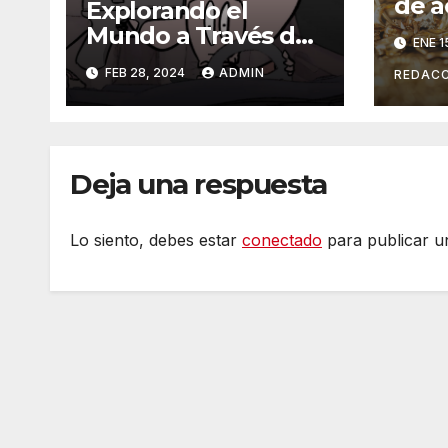
de a
Explorando el
se h
Mundo a Través de
ENE 1
popu
las Animaciones de
FEB 28, 2024
ADMIN
REDACC
Olmo Cuarón / ¿Qué
es el autismo?
Deja una respuesta
Lo siento, debes estar
conectado
para publicar u