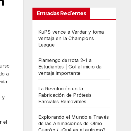
n
Entradas Recientes
KuPS vence a Vardar y toma
ventaja en la Champions
League
Flamengo derrota 2-1 a
curso
Estudiantes | Gol al inicio da
ventaja importante
do a
vida
La Revolución en la
Fabricación de Prótesis
 y
Parciales Removibles
Explorando el Mundo a Través
r el
de las Animaciones de Olmo
Cuarón / ¿Qué es el autismo?