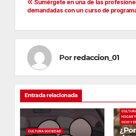
Navegación
Sumérgete en una de las profesion
demandadas con un curso de program
de
entradas
Por
redaccion_01
Entrada relacionada
CULTURA
HOGAR Y
OCIO Y 
¿Por
CULTURA SOCIEDAD