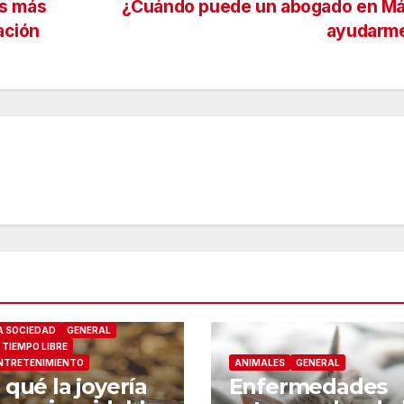
es más
¿Cuándo puede un abogado en Má
ación
ayudarm
 SOCIEDAD
GENERAL
 TIEMPO LIBRE
ENTRETENIMIENTO
ANIMALES
GENERAL
 qué la joyería
Enfermedades