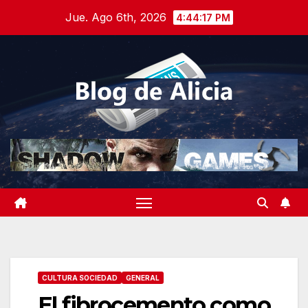
Saltar
Jue. Ago 6th, 2026
4:44:18 PM
al
contenido
CULTURA SOCIEDAD
GENERAL
El fibrocemento como