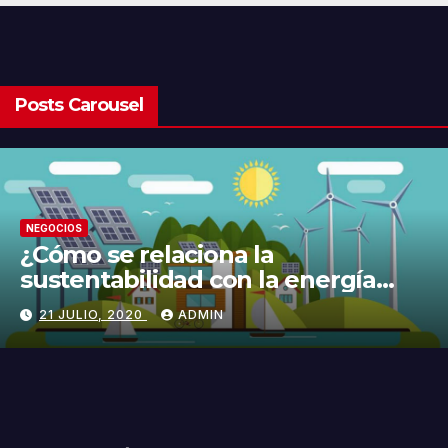
Posts Carousel
NEGOCIOS
¿Cómo se relaciona la
sustentabilidad con la energía
limpia y sustentable?
21 JULIO, 2020
ADMIN