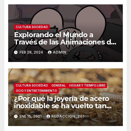
CULTURA SOCIEDAD
Explorando el Mundo a
Través de las Animaciones de
Olmo Cuarón / ¿Qué es el
FEB 28, 2024
ADMIN
autismo?
CULTURA SOCIEDAD
GENERAL
HOGAR Y TIEMPO LIBRE
OCIO Y ENTRETENIMIENTO
¿Por qué la joyería de acero
inoxidable se ha vuelto tan
popular?
ENE 15, 2021
REDACCION_201