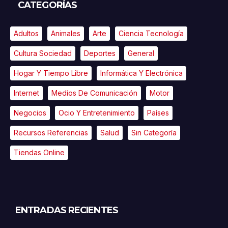
CATEGORÍAS
Adultos
Animales
Arte
Ciencia Tecnología
Cultura Sociedad
Deportes
General
Hogar Y Tiempo Libre
Informática Y Electrónica
Internet
Medios De Comunicación
Motor
Negocios
Ocio Y Entretenimiento
Países
Recursos Referencias
Salud
Sin Categoría
Tiendas Online
ENTRADAS RECIENTES