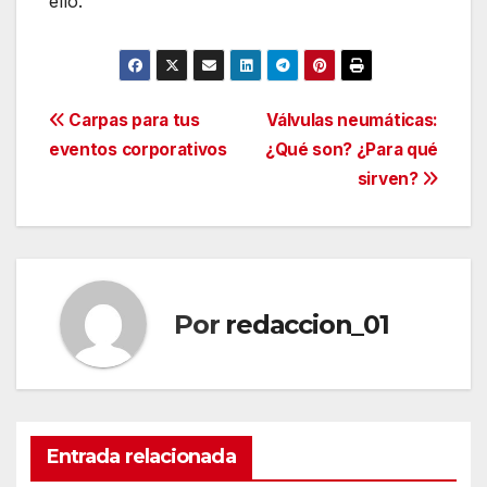
ello.
Navegación
Carpas para tus
Válvulas neumáticas:
eventos corporativos
¿Qué son? ¿Para qué
de
sirven?
entradas
Por
redaccion_01
Entrada relacionada