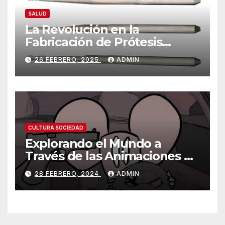
SALUD
La Revolución en la
Fabricación de Prótesis
Parciales Removibles
26 FEBRERO, 2025
ADMIN
CULTURA SOCIEDAD
Explorando el Mundo a
Través de las Animaciones de
Olmo Cuarón / ¿Qué es el
28 FEBRERO, 2024
ADMIN
autismo?