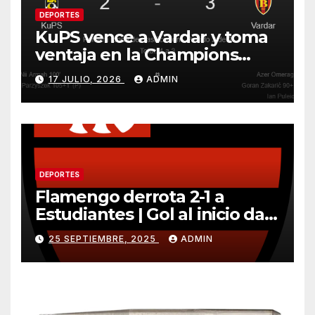
DEPORTES
KuPS vence a Vardar y toma
ventaja en la Champions
League
17 JULIO, 2026
ADMIN
DEPORTES
Flamengo derrota 2-1 a
Estudiantes | Gol al inicio da
ventaja importante
25 SEPTIEMBRE, 2025
ADMIN