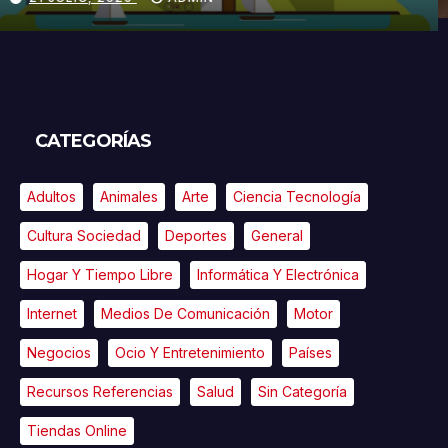
CATEGORÍAS
Adultos
Animales
Arte
Ciencia Tecnología
Cultura Sociedad
Deportes
General
Hogar Y Tiempo Libre
Informática Y Electrónica
Internet
Medios De Comunicación
Motor
Negocios
Ocio Y Entretenimiento
Países
Recursos Referencias
Salud
Sin Categoría
Tiendas Online