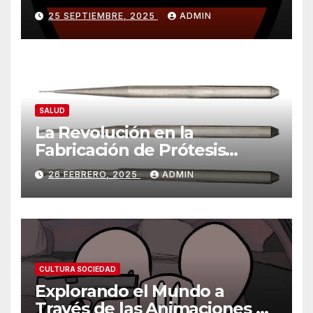
ventaja importante
25 SEPTIEMBRE, 2025
ADMIN
SALUD
La Revolución en la
Fabricación de Prótesis
Parciales Removibles
26 FEBRERO, 2025
ADMIN
CULTURA SOCIEDAD
Explorando el Mundo a
Través de las Animaciones de