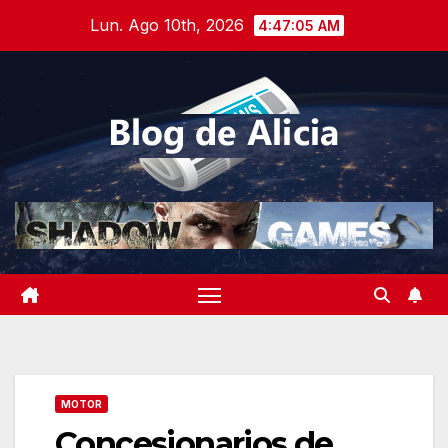
Saltar
Lun. Ago 10th, 2026
4:47:06 AM
al
contenido
MOTOR
Concesionarios de