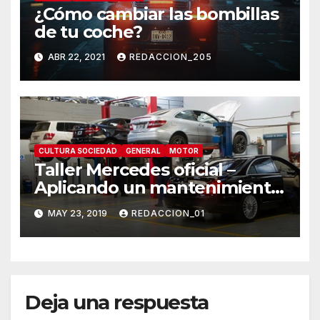
¿Cómo cambiar las bombillas
de tu coche?
ABR 22, 2021
REDACCION_205
CULTURA SOCIEDAD
GENERAL
MOTOR
Taller Mercedes oficial –
Aplicando un mantenimiento
inteligente y efectivo
MAY 23, 2019
REDACCION_01
Deja una respuesta