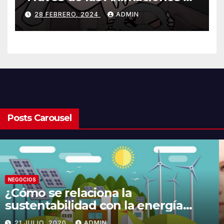
Olmo Cuarón / ¿Qué es el
28 FEBRERO, 2024
ADMIN
autismo?
Posts Carousel
NEGOCIOS
¿Cómo se relaciona la
sustentabilidad con la energía
limpia y sustentable?
21 JULIO, 2020
ADMIN