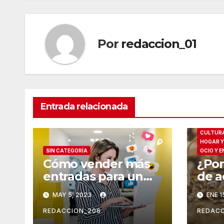
Por
redaccion_01
Entrada relacionada
CULTURA
HOGAR Y
SIN CATEGORÍA
OCIO Y 
Cómo vender más
¿Por
entradas para un
de a
evento
se h
MAY 5, 2023
ENE 1
popu
REDACCION_206
REDACC