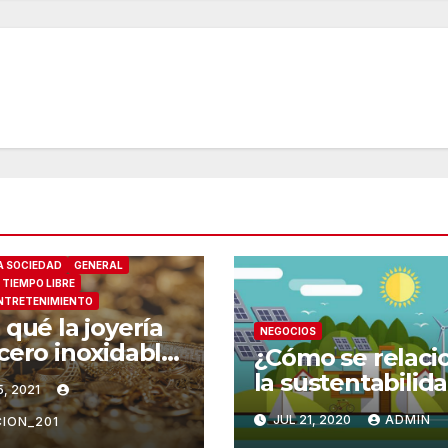
 SOCIEDAD
GENERAL
 TIEMPO LIBRE
ENTRETENIMIENTO
 qué la joyería
NEGOCIOS
cero inoxidable
¿Cómo se relaci
a vuelto tan
la sustentabilid
5, 2021
lar?
con la energía
JUL 21, 2020
ADMIN
ION_201
limpia y