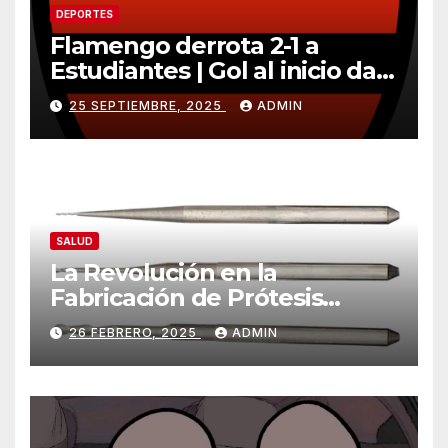
DEPORTES
Flamengo derrota 2-1 a
Estudiantes | Gol al inicio da
ventaja importante
25 SEPTIEMBRE, 2025
ADMIN
SALUD
La Revolución en la
Fabricación de Prótesis
Parciales Removibles
26 FEBRERO, 2025
ADMIN