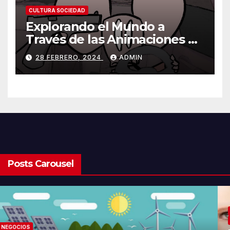
CULTURA SOCIEDAD
Explorando el Mundo a
Través de las Animaciones de
Olmo Cuarón / ¿Qué es el
28 FEBRERO, 2024
ADMIN
autismo?
Posts Carousel
NEGOCIOS