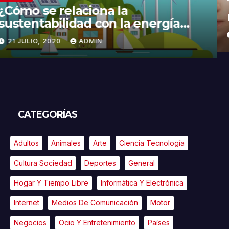
¿Cómo se relaciona la
sustentabilidad con la energía
limpia y sustentable?
21 JULIO, 2020
ADMIN
CATEGORÍAS
Adultos
Animales
Arte
Ciencia Tecnología
Cultura Sociedad
Deportes
General
Hogar Y Tiempo Libre
Informática Y Electrónica
Internet
Medios De Comunicación
Motor
Negocios
Ocio Y Entretenimiento
Países