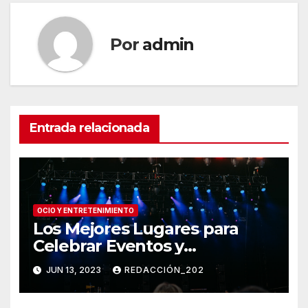
Por
admin
Entrada relacionada
OCIO Y ENTRETENIMIENTO
Los Mejores Lugares para
Celebrar Eventos y
Conciertos: Encuentra el
JUN 13, 2023
REDACCIÓN_202
Escenario Perfecto