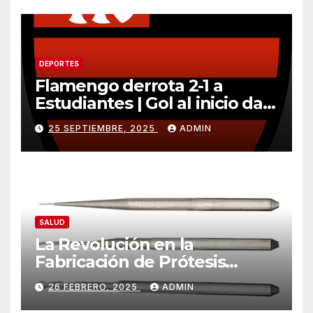
DEPORTES
Flamengo derrota 2-1 a
Estudiantes | Gol al inicio da
ventaja importante
25 SEPTIEMBRE, 2025
ADMIN
SALUD
La Revolución en la
Fabricación de Prótesis
Parciales Removibles
26 FEBRERO, 2025
ADMIN