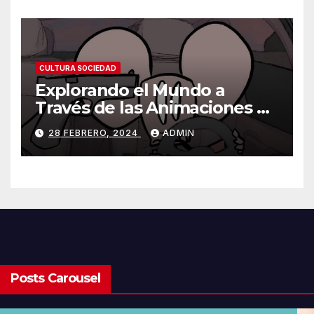
CULTURA SOCIEDAD
Explorando el Mundo a
Través de las Animaciones de
Olmo Cuarón / ¿Qué es el
28 FEBRERO, 2024
ADMIN
autismo?
Posts Carousel