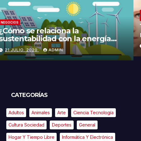
NEGOCIOS
¿Cómo se relaciona la
sustentabilidad con la energía
limpia y sustentable?
21 JULIO, 2020
ADMIN
CATEGORÍAS
Adultos
Animales
Arte
Ciencia Tecnología
Cultura Sociedad
Deportes
General
Hogar Y Tiempo Libre
Informática Y Electrónica