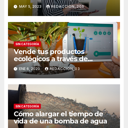
MAY 5, 2023
REDACCION_206
SIN CATEGORÍA
Vende tus productos
ecológicos a través de
internet
ENE 6, 2020
REDACCION_03
SIN CATEGORÍA
Cómo alargar el tiempo de
vida de una bomba de agua