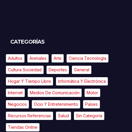
CATEGORÍAS
Adultos
Animales
Arte
Ciencia Tecnología
Cultura Sociedad
Deportes
General
Hogar Y Tiempo Libre
Informática Y Electrónica
Internet
Medios De Comunicación
Motor
Negocios
Ocio Y Entretenimiento
Países
Recursos Referencias
Salud
Sin Categoría
Tiendas Online