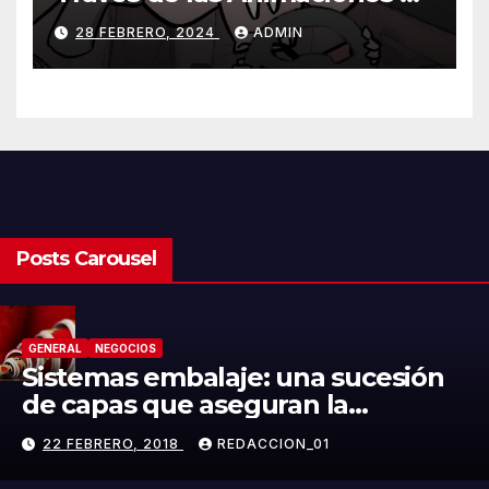
Olmo Cuarón / ¿Qué es el
28 FEBRERO, 2024
ADMIN
autismo?
Posts Carousel
GENERAL
NEGOCIOS
Sistemas embalaje: una sucesión
de capas que aseguran la
integridad del producto
22 FEBRERO, 2018
REDACCION_01