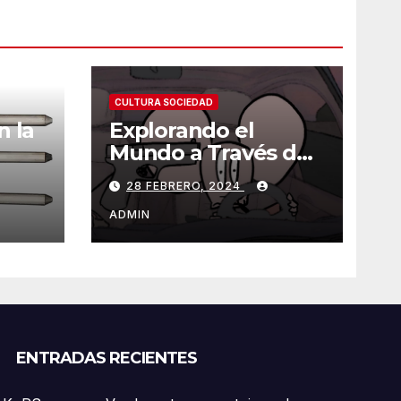
CULTURA SOCIEDAD
n la
Explorando el
Mundo a Través de
es
las Animaciones de
28 FEBRERO, 2024
Olmo Cuarón / ¿Qué
es el autismo?
ADMIN
ENTRADAS RECIENTES