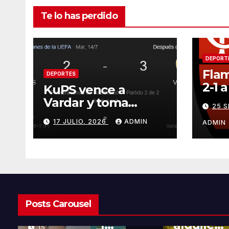
Te lo has perdido
DEPORT
Fla
DEPORTES
2-1 
KuPS vence a
Gol 
Vardar y toma
25 
vent
ventaja en la
17 JULIO, 2026
ADMIN
ADMIN
Champions League
CIENCIA
TECNOLOGÍA
CULTURA
SOCIEDAD
GENERAL
NEGOCIOS
CULTURA
SOCIEDAD
SALUD
GENERAL
GENERAL
Tratami
NEGOCIOS
NEGOCIOS
Posts Carousel
entos
Financia
El
de
l
alquiler
15